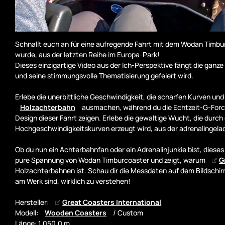
Schnallt euch an für eine aufregende Fahrt mit dem Wodan Timbu
wurde, aus der letzten Reihe im Europa-Park!
Dieses einzigartige Video aus der Ich-Perspektive fängt die ganze
und seine stimmungsvolle Thematisierung gefeiert wird.
Erlebe die unerbittliche Geschwindigkeit, die scharfen Kurven un
Holzachterbahn
ausmachen, während du die Echtzeit-G-Force
Design dieser Fahrt zeigen. Erlebe die gewaltige Wucht, die durc
Hochgeschwindigkeitskurven erzeugt wird, aus der adrenalingelad
Ob du nun ein Achterbahnfan oder ein Adrenalinjunkie bist, dieses V
pure Spannung von Wodan Timburcoaster und zeigt, warum
G
Holzachterbahnen ist. Schau dir die Messdaten auf dem Bildschir
am Werk sind, wirklich zu verstehen!
Hersteller:
Great Coasters International
Modell:
Wooden Coasters
/ Custom
Länge: 1.050,0 m