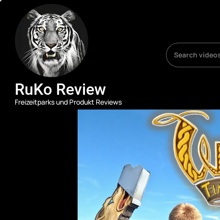
Skip
RuKo
Review
to
the
content
RuKo Review
Freizeitparks und Produkt Reviews