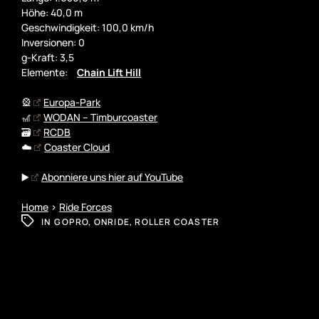
Höhe: 40,0 m
Geschwindigkeit: 100,0 km/h
Inversionen: 0
g-Kraft: 3,5
Elemente:
Chain Lift Hill
🎡
Europa-Park
🎢
WODAN – Timburcoaster
🗃️
RCDB
☁️
Coaster Cloud
▶️
Abonniere uns hier auf YouTube
Home
>
Ride Forces
IN
GOPRO
,
ONRIDE
,
ROLLER COASTER