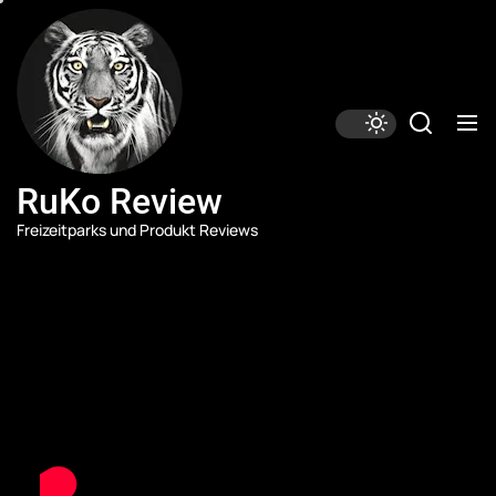
Skip
RuKo
Review
to
the
content
RuKo Review
Freizeitparks und Produkt Reviews