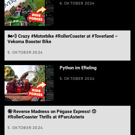
6. OKTOBER 2024
🏍️💨 Crazy #Motorbike #RollerCoaster at #Toverland –
Vekoma Booster Bike
6. OKTOBER 2024
Python im Efteling
5. OKTOBER 2024
🤪 Reverse Madness on Pégase Express! 🙃
#RollerCoaster Thrills at #ParcAsterix
5. OKTOBER 2024