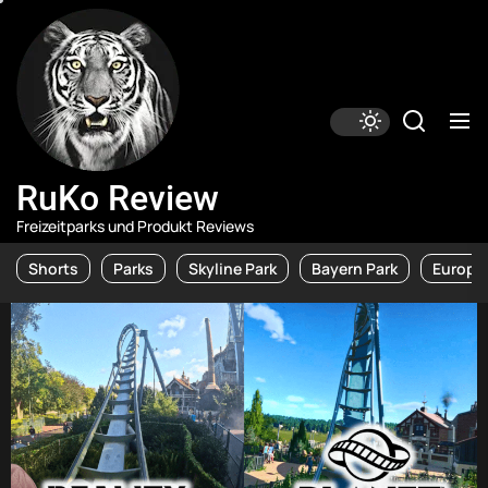
Skip
RuKo
Review
to
the
content
RuKo Review
Freizeitparks und Produkt Reviews
Shorts
Parks
Skyline Park
Bayern Park
Europa 