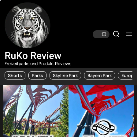
Skip
RuKo
Review
to
the
content
RuKo Review
Freizeitparks und Produkt Reviews
Shorts
Parks
Skyline Park
Bayern Park
Europa 