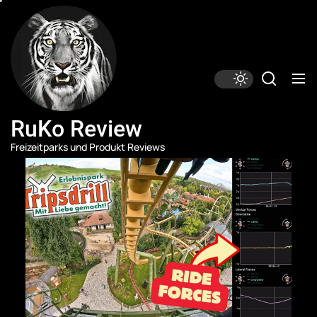
Skip
RuKo
Review
to
the
content
RuKo Review
Freizeitparks und Produkt Reviews