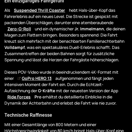
Ein einzigartiges Fahrgefühl
Als
Suspended Thrill Coaster
hebt Hals-über-Kopf das
Fahrerlebnis auf ein neues Level. Die Strecke ist gespickt mit
packenden Überschlägen, darunter eine atemberaubende
Zero-G-Roll
und ein dynamischer
Jr. Immelmann
, die deinen
Magen zum Flattern bringen. Besonders spannend: Die Fahrt
kreuzt sich mehrfach mit der benachbarten Familienachterbahn
Volldampf
, was ein spektakuläres Duell-Erlebnis schafft. Das
Zusammentreffen der beiden Bahnen sorgt für zusätzliche
Spannung und lässt die Herzen der Fahrgäste höherschlagen.
Dieses POV-Video wurde in beeindruckendem 4K-Format mit
einer
GoPro HERO 13
aufgenommen und fängt jeden
intensiven Moment der Fahrt ein. Durch die Echtzeit-
Aufzeichnung der
G-Kräfte
mit der neuesten Version der App
Ride Forces
Pro
erhältst du detaillierte Einblicke in die
Dynamik der Achterbahn und erlebst die Fahrt wie nie zuvor.
Technische Raffinesse
Mit einer Gesamtlänge von 800 Metern und einer
Höchstgeschwindigkeit von 80 km/h bringt Hals-über-Kopf eine