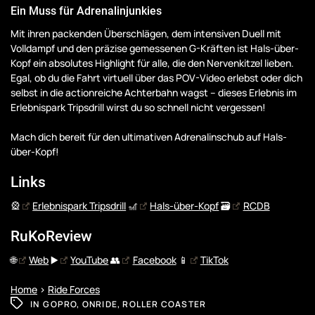
Ein Muss für Adrenalinjunkies
Mit ihren packenden Überschlägen, dem intensiven Duell mit
Volldampf und den präzise gemessenen G-Kräften ist Hals-über-
Kopf ein absolutes Highlight für alle, die den Nervenkitzel lieben.
Egal, ob du die Fahrt virtuell über das POV-Video erlebst oder dich
selbst in die actionreiche Achterbahn wagst – dieses Erlebnis im
Erlebnispark Tripsdrill wirst du so schnell nicht vergessen!
Mach dich bereit für den ultimativen Adrenalinschub auf Hals-
über-Kopf!
Links
🎡
Erlebnispark Tripsdrill
🎢
Hals-über-Kopf
🗃️
RCDB
RuKoReview
🌐
Web
▶️
YouTube
👥
Facebook
📱
TikTok
Home
>
Ride Forces
IN
GOPRO
,
ONRIDE
,
ROLLER COASTER