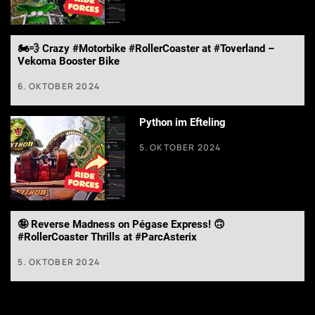
🏍️💨 Crazy #Motorbike #RollerCoaster at #Toverland –
Vekoma Booster Bike
6. OKTOBER 2024
Python im Efteling
5. OKTOBER 2024
🤪 Reverse Madness on Pégase Express! 🙃
#RollerCoaster Thrills at #ParcAsterix
5. OKTOBER 2024