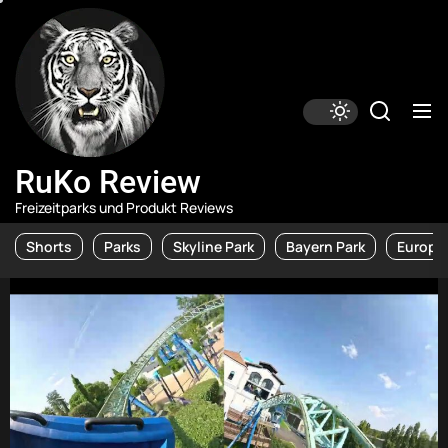
Skip
RuKo
Review
to
the
content
RuKo Review
Freizeitparks und Produkt Reviews
Shorts
Parks
Skyline Park
Bayern Park
Europa 