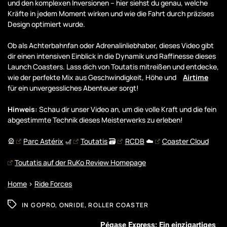
und den komplexen Inversionen – hier siehst du genau, welche
Kräfte in jedem Moment wirken und wie die Fahrt durch präzises
Design optimiert wurde.
Ob als Achterbahnfan oder Adrenalinliebhaber, dieses Video gibt
dir einen intensiven Einblick in die Dynamik und Raffinesse dieses
Launch Coasters. Lass dich von Toutatis mitreißen und entdecke,
wie der perfekte Mix aus Geschwindigkeit, Höhe und
Airtime
für ein unvergessliches Abenteuer sorgt!
Hinweis:
Schau dir unser Video an, um die volle Kraft und die fein
abgestimmte Technik dieses Meisterwerks zu erleben!
🎡
Parc Astérix
🎢
Toutatis
🗃️
RCDB
☁️
Coaster Cloud
Toutatis auf der RuKo Review Homepage
Home
>
Ride Forces
IN
GOPRO
,
ONRIDE
,
ROLLER COASTER
Pégase Express: Ein einzigartiges