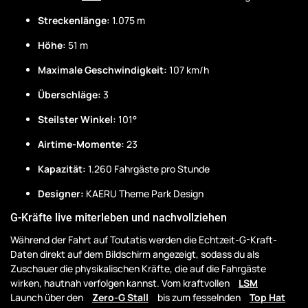
Streckenlänge:
1.075 m
Höhe:
51 m
Maximale Geschwindigkeit:
107 km/h
Überschläge:
3
Steilster Winkel:
101°
Airtime-Momente:
23
Kapazität:
1.260 Fahrgäste pro Stunde
Designer:
KAERU Theme Park Design
G-Kräfte live miterleben und nachvollziehen
Während der Fahrt auf Toutatis werden die Echtzeit-G-Kraft-
Daten direkt auf dem Bildschirm angezeigt, sodass du als
Zuschauer die physikalischen Kräfte, die auf die Fahrgäste
wirken, hautnah verfolgen kannst. Vom kraftvollen
LSM
Launch über den
Zero-G Stall
bis zum fesselnden
Top Hat