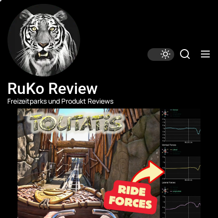
Skip
RuKo
Review
to
the
content
RuKo Review
Freizeitparks und Produkt Reviews