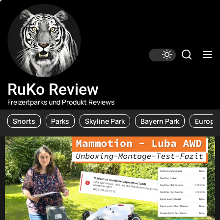
Skip
RuKo
Review
to
the
content
RuKo Review
Freizeitparks und Produkt Reviews
Shorts
Parks
Skyline Park
Bayern Park
Europa 