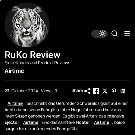
Skip
RuKo
Review
to
the
content
RuKo Review
Freizeitparks und Produkt Reviews
Airtime
Share
23. Oktober 2024
Views: 0
Airtime
beschreibt das Gefühl der Schwerelosigkeit auf einer
Achterbahn, wenn Fahrgäste über Hügel fahren und kurz aus
ihren Sitzen gehoben werden. Es gibt zwei Arten: das intensive
Ejector
Airtime
und das sanftere
Floater
Airtime
, beide
sorgen für ein aufregendes Fahrgefühl.