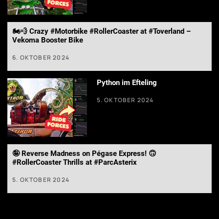
🏍️💨 Crazy #Motorbike #RollerCoaster at #Toverland –
Vekoma Booster Bike
6. OKTOBER 2024
Python im Efteling
5. OKTOBER 2024
🤪 Reverse Madness on Pégase Express! 🙃
#RollerCoaster Thrills at #ParcAsterix
5. OKTOBER 2024