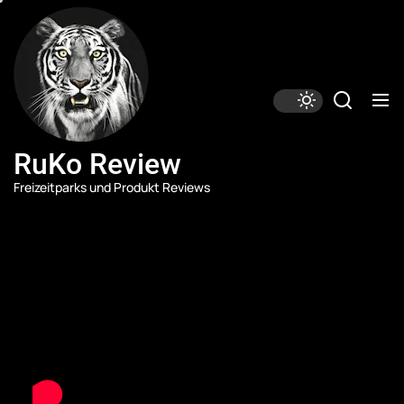
Skip
RuKo
Review
to
the
content
RuKo Review
Freizeitparks und Produkt Reviews