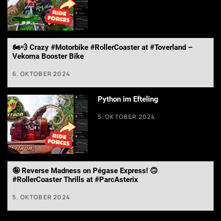
🏍️💨 Crazy #Motorbike #RollerCoaster at #Toverland –
Vekoma Booster Bike
6. OKTOBER 2024
Python im Efteling
5. OKTOBER 2024
🤪 Reverse Madness on Pégase Express! 🙃
#RollerCoaster Thrills at #ParcAsterix
5. OKTOBER 2024