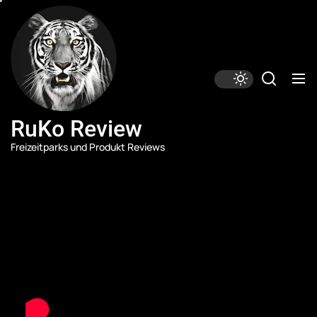
Skip
RuKo
Review
to
the
content
RuKo Review
Freizeitparks und Produkt Reviews