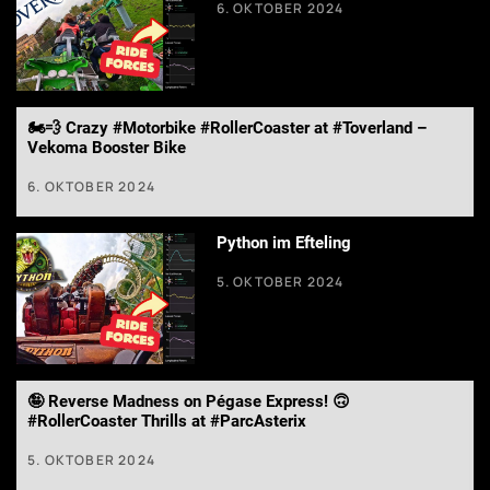
6. OKTOBER 2024
🏍️💨 Crazy #Motorbike #RollerCoaster at #Toverland –
Vekoma Booster Bike
6. OKTOBER 2024
Python im Efteling
5. OKTOBER 2024
🤪 Reverse Madness on Pégase Express! 🙃
#RollerCoaster Thrills at #ParcAsterix
5. OKTOBER 2024