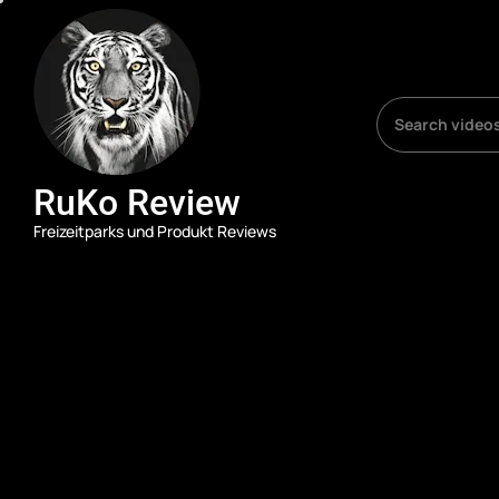
Skip
RuKo
Review
to
the
content
RuKo Review
Freizeitparks und Produkt Reviews