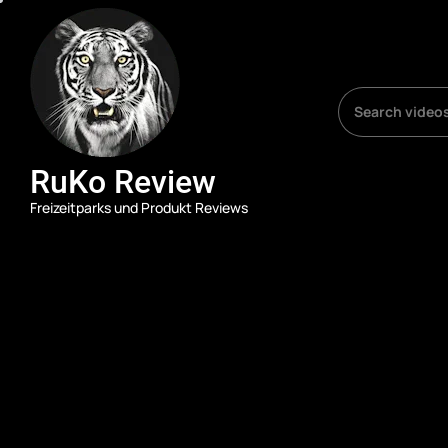
Skip
RuKo
Review
to
the
content
RuKo Review
Freizeitparks und Produkt Reviews