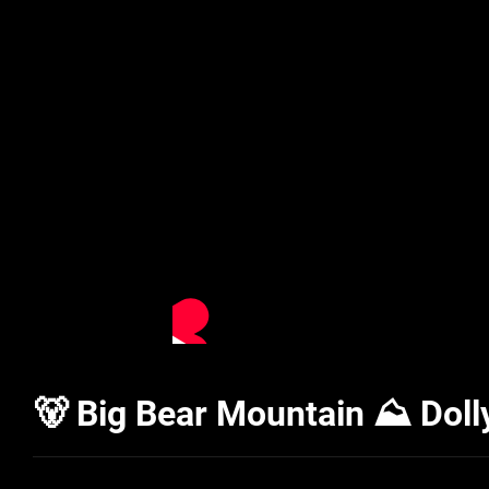
🐻 Big Bear Mountain ⛰️ Do