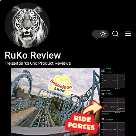
Skip
RuKo
Review
to
the
content
RuKo Review
Freizeitparks und Produkt Reviews