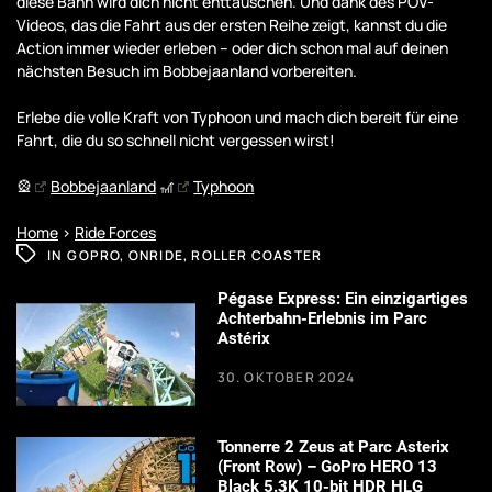
diese Bahn wird dich nicht enttäuschen. Und dank des POV-
Videos, das die Fahrt aus der ersten Reihe zeigt, kannst du die
Action immer wieder erleben – oder dich schon mal auf deinen
nächsten Besuch im Bobbejaanland vorbereiten.
Erlebe die volle Kraft von Typhoon und mach dich bereit für eine
Fahrt, die du so schnell nicht vergessen wirst!
🎡
Bobbejaanland
🎢
Typhoon
Home
>
Ride Forces
IN
GOPRO
,
ONRIDE
,
ROLLER COASTER
Pégase Express: Ein einzigartiges
Achterbahn-Erlebnis im Parc
Astérix
30. OKTOBER 2024
Tonnerre 2 Zeus at Parc Asterix
(Front Row) – GoPro HERO 13
Black 5.3K 10-bit HDR HLG