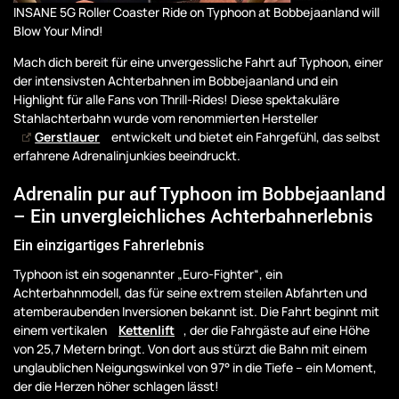
INSANE 5G Roller Coaster Ride on Typhoon at Bobbejaanland will
Blow Your Mind!
Mach dich bereit für eine unvergessliche Fahrt auf Typhoon, einer
der intensivsten Achterbahnen im Bobbejaanland und ein
Highlight für alle Fans von Thrill-Rides! Diese spektakuläre
Stahlachterbahn wurde vom renommierten Hersteller
Gerstlauer
entwickelt und bietet ein Fahrgefühl, das selbst
erfahrene Adrenalinjunkies beeindruckt.
Adrenalin pur auf Typhoon im Bobbejaanland
– Ein unvergleichliches Achterbahnerlebnis
Ein einzigartiges Fahrerlebnis
Typhoon ist ein sogenannter „Euro-Fighter“, ein
Achterbahnmodell, das für seine extrem steilen Abfahrten und
atemberaubenden Inversionen bekannt ist. Die Fahrt beginnt mit
einem vertikalen
Kettenlift
, der die Fahrgäste auf eine Höhe
von 25,7 Metern bringt. Von dort aus stürzt die Bahn mit einem
unglaublichen Neigungswinkel von 97° in die Tiefe – ein Moment,
der die Herzen höher schlagen lässt!