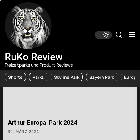
Skip
RuKo
Review
to
the
content
RuKo Review
Freizeitparks und Produkt Reviews
Shorts
Parks
Skyline Park
Bayern Park
Europa 
Arthur Europa-Park 2024
30. MÄRZ 2024